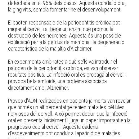
detectada en el 96% dels casos. Aquesta condició oral,
la gingivitis, sembla fomentar-ne el desenvolupament.
El bacteri responsable de la periodontitis crònica pot
migrar al cervell i alliberar un enzim que promou la
destrucció de les neurones. Aquesta és una possible
explicació per a la pèrdua de memòria i la degeneració
característica de la malaltia d'Alzheimer.
En experiments amb rates a què se'ls va introduir el
patogen de la periodontitis crònica, es van observar
resultats positius. La infecció oral es propaga al cervell i
provoca beta amiloide, una proteïna associada
directament amb l'Alzheimer.
Proves d'ADN realitzades en pacients ja morts van revelar
que només un alt percentatge tenien mal a les cèl·lules
nervioses del cervell. Això permet deduir que la infecció
oral es presenta inicialment i juga un paper important en la
progressió cap al cervell. Aquesta cadena
d'esdeveniments pot conduir a l'aparició de malalties