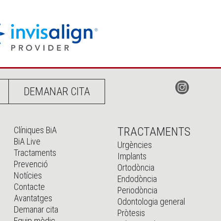
DEMANAR CITA
Clíniques BiA
TRACTAMENTS
BiA Live
Urgències
Tractaments
Implants
Prevenció
Ortodòncia
Notícies
Endodòncia
Contacte
Periodòncia
Avantatges
Odontologia general
Demanar cita
Pròtesis
Equip mèdic