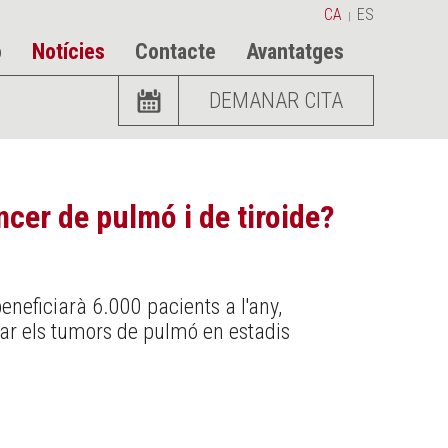
CA
ES
|
ó
Notícies
Contacte
Avantatges
DEMANAR CITA
ncer de pulmó i de tiroide?
neficiarà 6.000 pacients a l'any,
r els tumors de pulmó en estadis