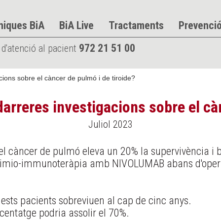
niques BiA
BiA Live
Tractaments
Prevenci
972 21 51 00
 d'atenció al pacient
cions sobre el càncer de pulmó i de tiroide?
 darreres investigacions sobre el cà
Juliol 2023
l càncer de pulmó eleva un 20% la supervivència i be
a quimio-immunoteràpia amb NIVOLUMAB abans d'opera
sts pacients sobreviuen al cap de cinc anys.
entatge podria assolir el 70%.