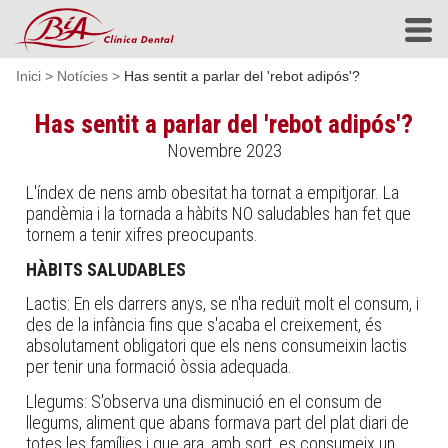
Inici
>
Notícies
>
Has sentit a parlar del 'rebot adipós'?
Has sentit a parlar del 'rebot adipós'?
Novembre 2023
L'índex de nens amb obesitat ha tornat a empitjorar. La
pandèmia i la tornada a hàbits NO saludables han fet que
tornem a tenir xifres preocupants.
HÀBITS SALUDABLES
Lactis: En els darrers anys, se n'ha reduït molt el consum, i
des de la infància fins que s'acaba el creixement, és
absolutament obligatori que els nens consumeixin lactis
per tenir una formació òssia adequada.
Llegums: S'observa una disminució en el consum de
llegums, aliment que abans formava part del plat diari de
totes les famílies i que ara, amb sort, es consumeix un