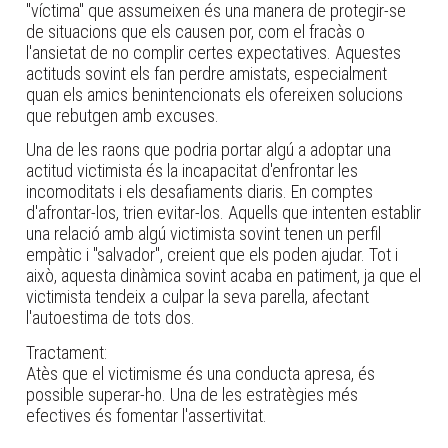
"víctima" que assumeixen és una manera de protegir-se
de situacions que els causen por, com el fracàs o
l'ansietat de no complir certes expectatives. Aquestes
actituds sovint els fan perdre amistats, especialment
quan els amics benintencionats els ofereixen solucions
que rebutgen amb excuses.
Una de les raons que podria portar algú a adoptar una
actitud victimista és la incapacitat d'enfrontar les
incomoditats i els desafiaments diaris. En comptes
d'afrontar-los, trien evitar-los. Aquells que intenten establir
una relació amb algú victimista sovint tenen un perfil
empàtic i "salvador", creient que els poden ajudar. Tot i
això, aquesta dinàmica sovint acaba en patiment, ja que el
victimista tendeix a culpar la seva parella, afectant
l'autoestima de tots dos.
Tractament:
Atès que el victimisme és una conducta apresa, és
possible superar-ho. Una de les estratègies més
efectives és fomentar l'assertivitat.