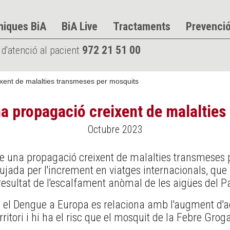
niques BiA
BiA Live
Tractaments
Prevenci
972 21 51 00
 d'atenció al pacient
xent de malalties transmeses per mosquits
na propagació creixent de malaltie
Octubre 2023
e una propagació creixent de malalties transmeses p
ujada per l'increment en viatges internacionals, que 
esultat de l'escalfament anòmal de les aigües del Pac
 el Dengue a Europa es relaciona amb l'augment d'aqu
ritori i hi ha el risc que el mosquit de la Febre Groga