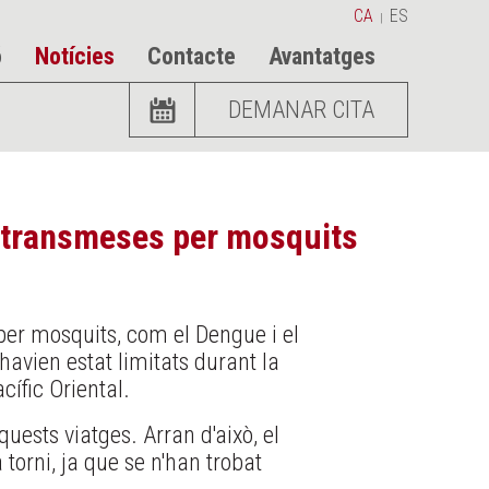
CA
ES
|
ó
Notícies
Contacte
Avantatges
DEMANAR CITA
s transmeses per mosquits
er mosquits, com el Dengue i el
havien estat limitats durant la
ífic Oriental.
ests viatges. Arran d'això, el
 torni, ja que se n'han trobat