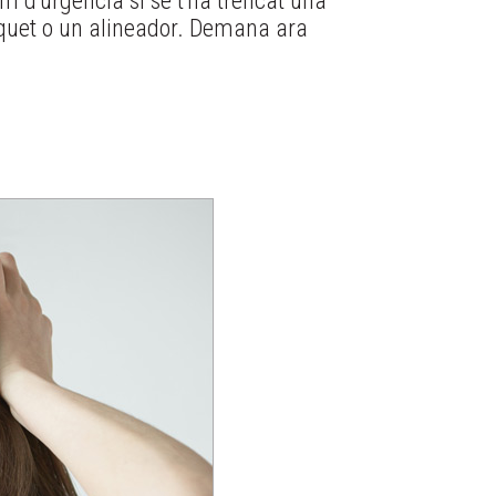
 d'urgència si se t'ha trencat una
ràquet o un alineador. Demana ara