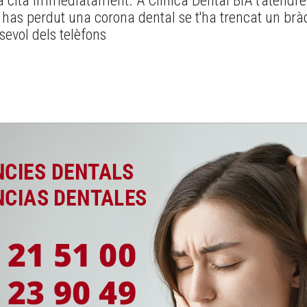
 cita immediatament. A Clínica Dental BiA t'atendrem
si has perdut una corona dental se t'ha trencat un b
sevol dels telèfons