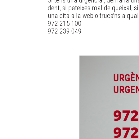
Si tens una urgència , demana una
dent, si pateixes mal de queixal, 
una cita a la web o truca'ns a qual
972 215 100
972 239 049