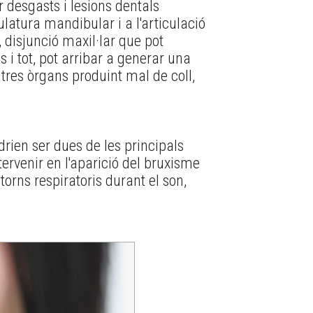
 desgasts i lesions dentals
latura mandibular i a l'articulació
 disjunció maxil·lar que pot
s i tot, pot arribar a generar una
tres òrgans produint mal de coll,
drien ser dues de les principals
rvenir en l'aparició del bruxisme
orns respiratoris durant el son,