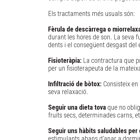
Els tractaments més usuals són:
Fèrula de descàrrega o miorrelaxa
durant les hores de son. La seva fun
dents i el consegüent desgast del e
Fisioteràpia:
La contractura que pr
per un fisioterapeuta de la mateix
Infiltració de bòtox:
Consisteix en l
seva relaxació.
Seguir una dieta tova
que no obligu
fruits secs, determinades carns, et
Seguir uns hàbits saludables per 
estimulants abans d’anar a dormir, f