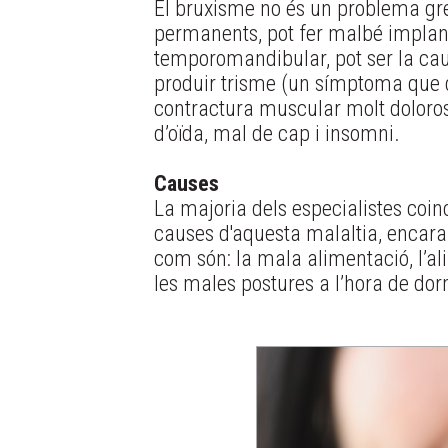
El bruxisme no és un problema greu
permanents, pot fer malbé implants
temporomandibular, pot ser la causa
produir trisme (un símptoma que dif
contractura muscular molt dolorosa
d’oïda, mal de cap i insomni.
Causes
La majoria dels especialistes coinc
causes d'aquesta malaltia, encara
com són: la mala alimentació, l’ali
les males postures a l’hora de dormi