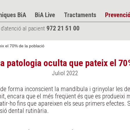
niques BiA
BiA Live
Tractaments
Prevenci
972 21 51 00
 d'atenció al pacient
ix el 70% de la població
a patologia oculta que pateix el 70
Juliol 2022
 de forma inconscient la mandíbula i grinyolar les de
 nit, encara que el més freqüent és que es produeixi
tir-ho fins que apareixen els seus primers efectes. S
sió dental rutinària.