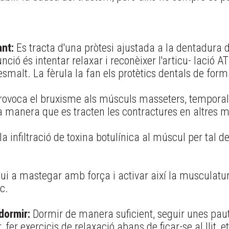
nt:
Es tracta d'una pròtesi ajustada a la dentadura d
ció és intentar relaxar i reconèixer l'articu- lació AT
smalt. La fèrula la fan els protètics dentals de form
ovoca el bruxisme als músculs masseters, temporals 
a manera que es tracten les contractures en altres 
a infiltració de toxina botulínica al múscul per tal de
i a mastegar amb força i activar així la musculatura.
c.
dormir:
Dormir de manera suficient, seguir unes paute
er exercicis de relaxació abans de ficar-se al llit, et